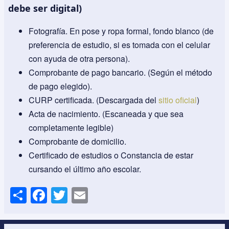
debe ser digital)
Fotografía. En pose y ropa formal, fondo blanco (de
preferencia de estudio, si es tomada con el celular
con ayuda de otra persona).
Comprobante de pago bancario. (Según el método
de pago elegido).
CURP certificada. (Descargada del
sitio oficial
)
Acta de nacimiento. (Escaneada y que sea
completamente legible)
Comprobante de domicilio.
Certificado de estudios o Constancia de estar
cursando el último año escolar.
S
F
T
E
h
a
wi
m
ar
c
tt
ail