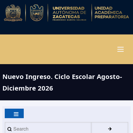
Pasar
al
contenido
principal
Navegación
Nuevo Ingreso. Ciclo Escolar Agosto-
principal
Diciembre 2026
Search