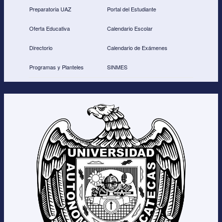
e
e
er
Preparatoria UAZ
Portal del Estudiante
b
Oferta Educativa
Calendario Escolar
o
Directorio
Calendario de Exámenes
o
Programas y Planteles
SINMES
k