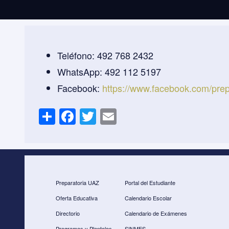
Teléfono: 492 768 2432
WhatsApp: 492 112 5197
Facebook:
https://www.facebook.com/prep
S
F
T
E
h
a
wi
m
ar
c
tt
ail
e
e
er
b
Preparatoria UAZ
Portal del Estudiante
o
Oferta Educativa
Calendario Escolar
o
Directorio
Calendario de Exámenes
k
Programas y Planteles
SINMES