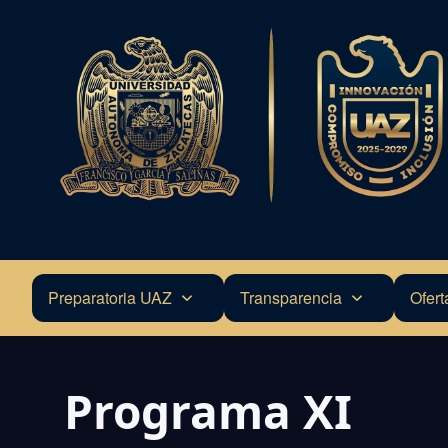
Pasar
al
contenido
principal
Preparatoria UAZ
Transparencia
Ofert
Navegación
principal
Programa XI