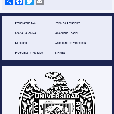
h
a
wi
m
ar
c
tt
ail
e
e
er
Preparatoria UAZ
Portal del Estudiante
b
Oferta Educativa
Calendario Escolar
o
Directorio
Calendario de Exámenes
o
Programas y Planteles
SINMES
k