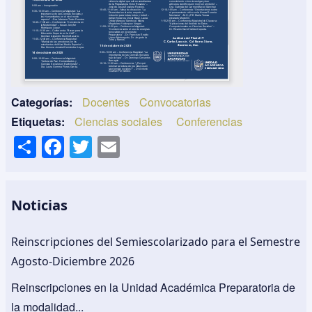
Categorías
Docentes
Convocatorias
Etiquetas
Ciencias sociales
Conferencias
S
F
T
E
h
a
wi
m
ar
c
tt
ail
e
e
er
Noticias
b
Reinscripciones del Semiescolarizado para el Semestre
o
Agosto-Diciembre 2026
o
Reinscripciones en la Unidad Académica Preparatoria de
k
la modalidad...