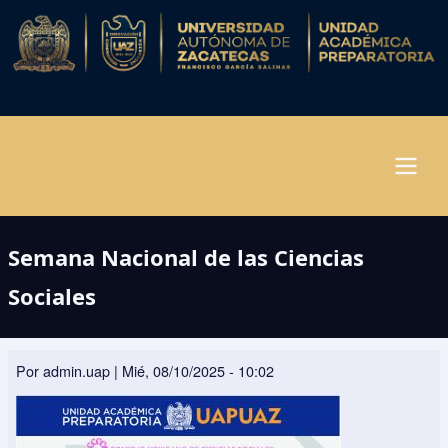
Pasar
al
contenido
principal
Navegación
Semana Nacional de las Ciencias
principal
Sociales
Por
admin.uap
|
Mié, 08/10/2025 - 10:02