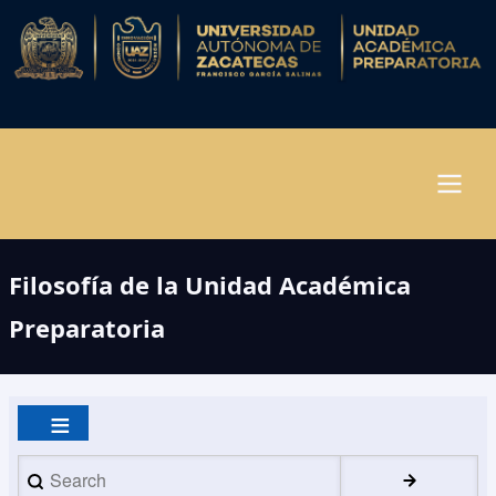
Pasar
al
contenido
principal
Navegación
Filosofía de la Unidad Académica
principal
Preparatoria
Search