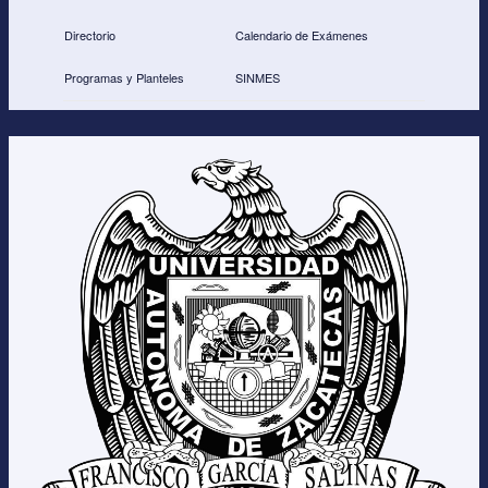
o
Directorio
Calendario de Exámenes
o
Programas y Planteles
SINMES
k