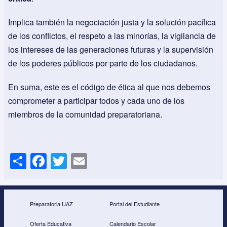
Implica también la negociación justa y la solución pacífica
de los conflictos, el respeto a las minorías, la vigilancia de
los intereses de las generaciones futuras y la supervisión
de los poderes públicos por parte de los ciudadanos.
En suma, este es el código de ética al que nos debemos
comprometer a participar todos y cada uno de los
miembros de la comunidad preparatoriana.
S
F
T
E
h
a
wi
m
ar
c
tt
ail
e
e
er
Preparatoria UAZ
Portal del Estudiante
b
Oferta Educativa
Calendario Escolar