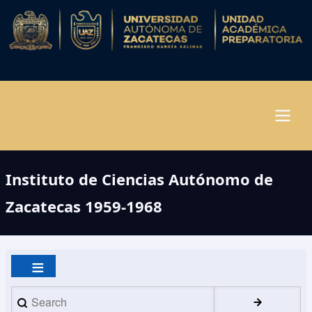
Pasar
al
contenido
principal
Navegación
Instituto de Ciencias Autónomo de
principal
Zacatecas 1959-1968
Search