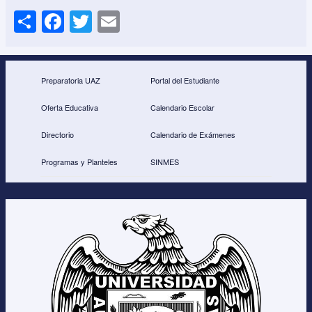
S
F
T
E
h
a
wi
m
ar
c
tt
ail
e
e
er
Preparatoria UAZ
Portal del Estudiante
b
Oferta Educativa
Calendario Escolar
o
Directorio
Calendario de Exámenes
o
Programas y Planteles
SINMES
k